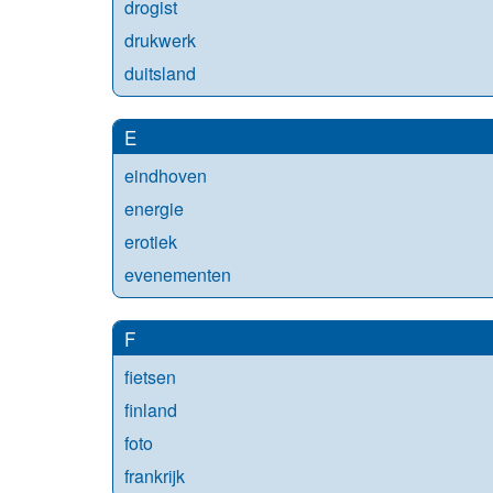
drogist
drukwerk
duitsland
E
eindhoven
energie
erotiek
evenementen
F
fietsen
finland
foto
frankrijk