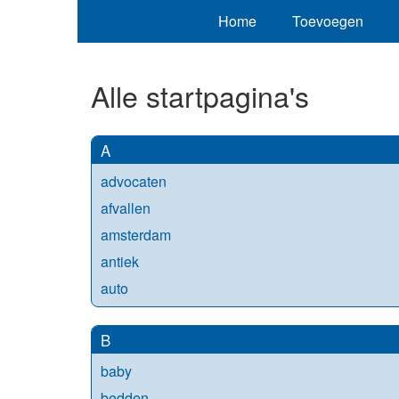
Home
Toevoegen
Alle startpagina's
A
advocaten
afvallen
amsterdam
antiek
auto
B
baby
bedden