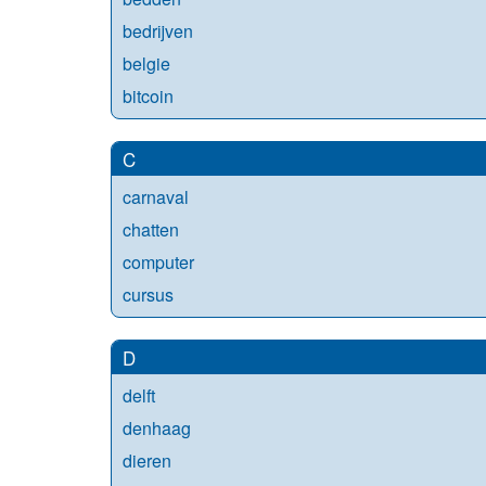
bedrijven
belgie
bitcoin
C
carnaval
chatten
computer
cursus
D
delft
denhaag
dieren