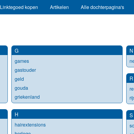
Linktegoed kopen
Artikelen
Alle dochterpagina's
G
N
games
n
gastouder
R
geld
gouda
re
griekenland
ri
H
S
hairextensions
s
horloge