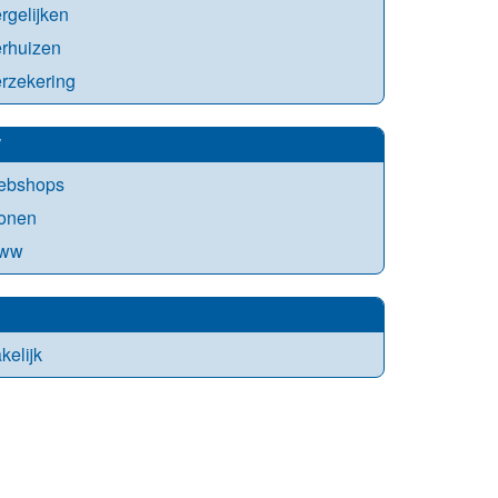
rgelijken
erhuizen
rzekering
W
ebshops
onen
ww
kelijk