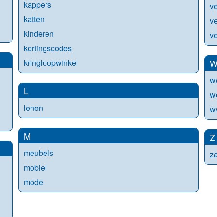
kappers
ve
katten
v
kinderen
ve
kortingscodes
kringloopwinkel
w
L
w
lenen
w
M
Z
meubels
za
mobiel
mode