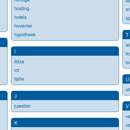
s
hosting
s
hotels
sp
hovenier
hypotheek
T
te
I
t
ibiza
tu
ict
italie
U
ut
J
juwelier
V
va
K
v