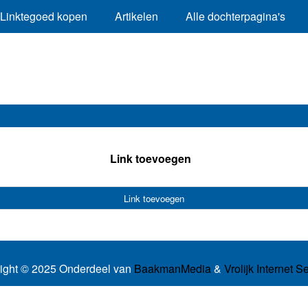
Linktegoed kopen
Artikelen
Alle dochterpagina's
Link toevoegen
Link toevoegen
ight © 2025 Onderdeel van
BaakmanMedia
&
Vrolijk Internet S