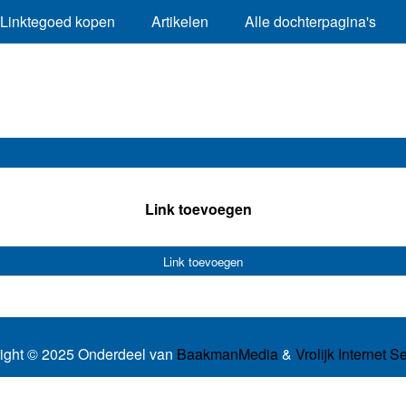
Linktegoed kopen
Artikelen
Alle dochterpagina's
Link toevoegen
Link toevoegen
ight © 2025 Onderdeel van
BaakmanMedia
&
Vrolijk Internet S